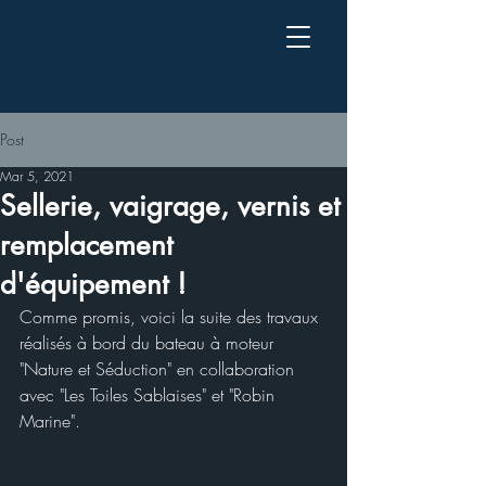
Post
Mar 5, 2021
Sellerie, vaigrage, vernis et
remplacement
d'équipement !
Comme promis, voici la suite des travaux 
réalisés à bord du bateau à moteur 
"Nature et Séduction" en collaboration 
avec "Les Toiles Sablaises" et "Robin 
Marine".