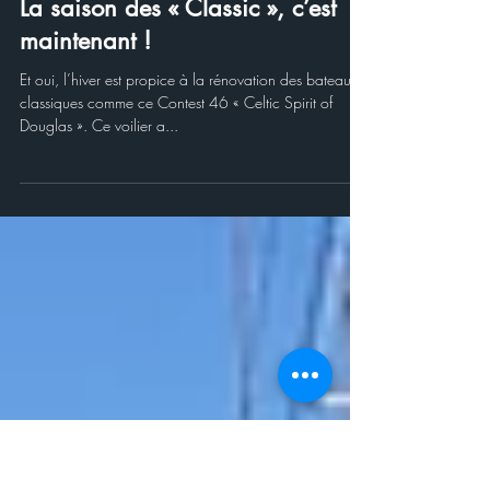
Mer & Bois
11 févr. 2022
La saison des « Classic », c’est
maintenant !
Et oui, l’hiver est propice à la rénovation des bateaux
classiques comme ce Contest 46 « Celtic Spirit of
Douglas ». Ce voilier a...