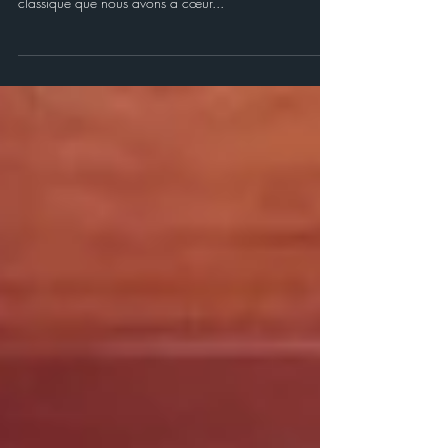
Avant/Après... Voici, vue de l'extérieur, la rénovation
de Mah-Oti. Une nouvelle jeunesse pour ce bateau
classique que nous avons à cœur...