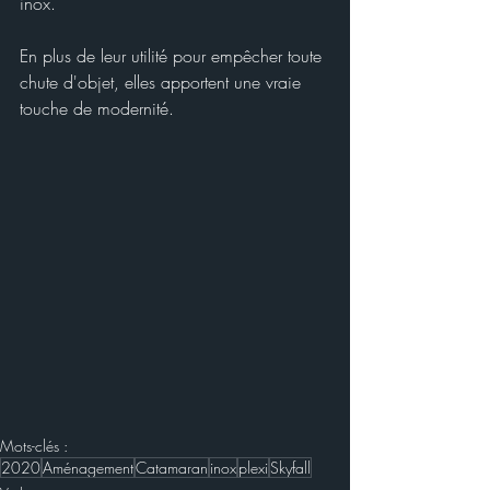
inox. 
En plus de leur utilité pour empêcher toute 
chute d'objet, elles apportent une vraie 
touche de modernité.
Mots-clés :
2020
Aménagement
Catamaran
inox
plexi
Skyfall