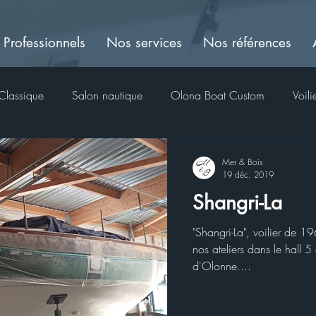
Professionnels
Nos services
Nos références
Classique
Salon nautique
Olona Boat Custom
Voili
Mer & Bois
19 déc. 2019
Shangri-La
"Shangri-La", voilier de 1
nos ateliers dans le hall 
d'Olonne....