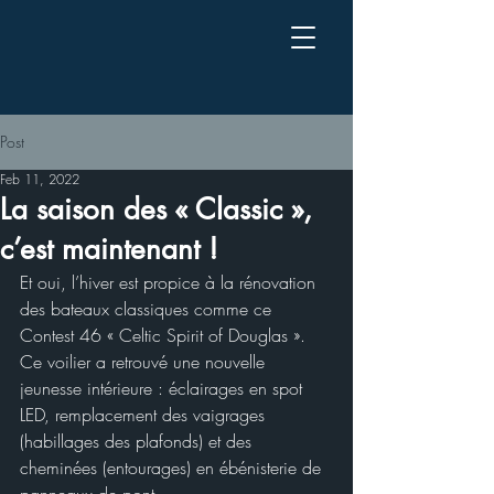
Post
Feb 11, 2022
La saison des « Classic »,
c’est maintenant !
Et oui, l’hiver est propice à la rénovation 
des bateaux classiques comme ce 
Contest 46 « Celtic Spirit of Douglas ». 
Ce voilier a retrouvé une nouvelle 
jeunesse intérieure : éclairages en spot 
LED, remplacement des vaigrages 
(habillages des plafonds) et des 
cheminées (entourages) en ébénisterie de 